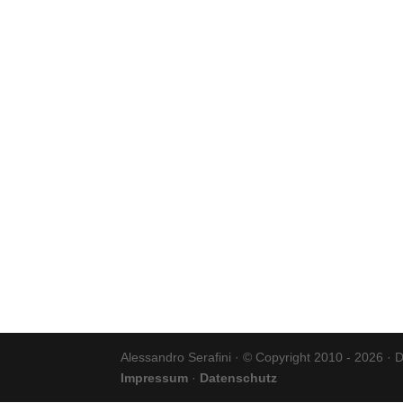
Alessandro Serafini · © Copyright 2010 - 2026 · 
Impressum
·
Datenschutz